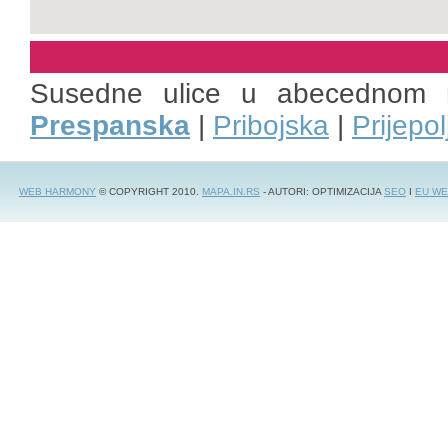
Susedne ulice u abecednom 
Prespanska
|
Pribojska
|
Prijepol
WEB HARMONY
© COPYRIGHT 2010.
MAPA.IN.RS
- AUTORI: OPTIMIZACIJA
SEO
I
EU WE