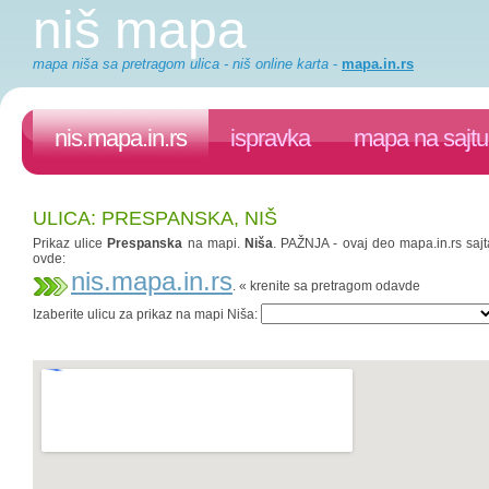
niš mapa
mapa niša sa pretragom ulica - niš online karta
-
mapa.in.rs
nis.mapa.in.rs
ispravka
mapa na sajtu
ULICA: PRESPANSKA, NIŠ
Prikaz ulice
Prespanska
na mapi.
Niša
. PAŽNJA - ovaj deo mapa.in.rs sajt
ovde:
nis.mapa.in.rs
. « krenite sa pretragom odavde
Izaberite ulicu za prikaz na mapi Niša: