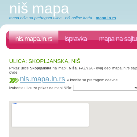
niš mapa
mapa niša sa pretragom ulica - niš online karta
-
mapa.in.rs
nis.mapa.in.rs
ispravka
mapa na sajtu
ULICA: SKOPLJANSKA, NIŠ
Prikaz ulice
Skopljanska
na mapi.
Niša
. PAŽNJA - ovaj deo mapa.in.rs sajt
ovde:
nis.mapa.in.rs
. « krenite sa pretragom odavde
Izaberite ulicu za prikaz na mapi Niša: