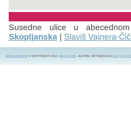
Susedne ulice u abecednom
Skopljanska
|
Slaviš Vajnera-Či
WEB HARMONY
© COPYRIGHT 2010.
MAPA.IN.RS
- AUTORI: OPTIMIZACIJA
SEO
I
EU WE