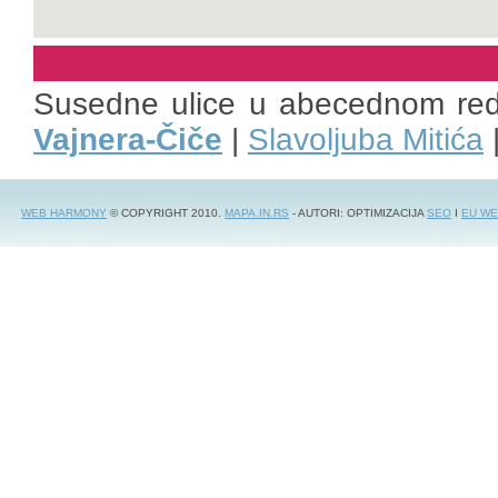
Susedne ulice u abecednom re
Vajnera-Čiče
|
Slavoljuba Mitića
WEB HARMONY
© COPYRIGHT 2010.
MAPA.IN.RS
- AUTORI: OPTIMIZACIJA
SEO
I
EU WE