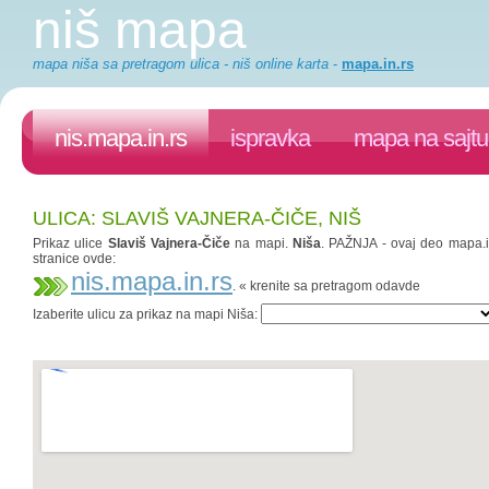
niš mapa
mapa niša sa pretragom ulica - niš online karta
-
mapa.in.rs
nis.mapa.in.rs
ispravka
mapa na sajtu
ULICA: SLAVIŠ VAJNERA-ČIČE, NIŠ
Prikaz ulice
Slaviš Vajnera-Čiče
na mapi.
Niša
. PAŽNJA - ovaj deo mapa.in
stranice ovde:
nis.mapa.in.rs
. « krenite sa pretragom odavde
Izaberite ulicu za prikaz na mapi Niša: