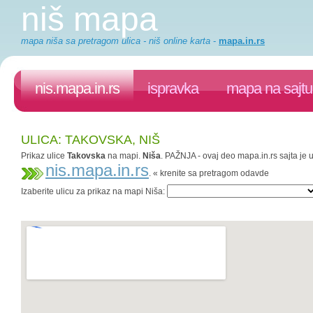
niš mapa
mapa niša sa pretragom ulica - niš online karta
-
mapa.in.rs
nis.mapa.in.rs
ispravka
mapa na sajtu
ULICA: TAKOVSKA, NIŠ
Prikaz ulice
Takovska
na mapi.
Niša
. PAŽNJA - ovaj deo mapa.in.rs sajta je 
nis.mapa.in.rs
. « krenite sa pretragom odavde
Izaberite ulicu za prikaz na mapi Niša: