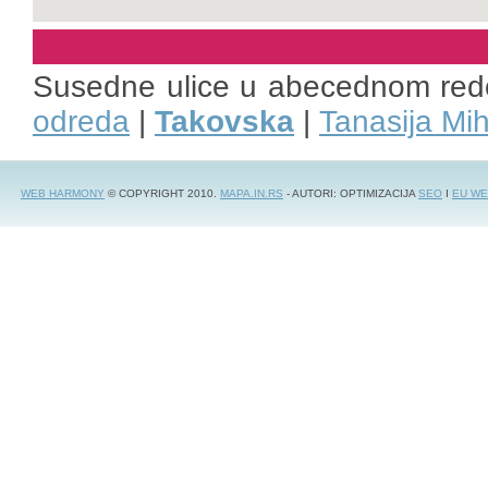
Susedne ulice u abecednom red
odreda
|
Takovska
|
Tanasija Mi
WEB HARMONY
© COPYRIGHT 2010.
MAPA.IN.RS
- AUTORI: OPTIMIZACIJA
SEO
I
EU WE