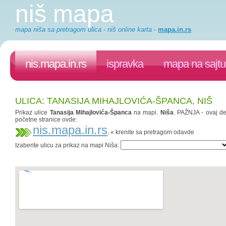
niš mapa
mapa niša sa pretragom ulica - niš online karta
-
mapa.in.rs
nis.mapa.in.rs
ispravka
mapa na sajtu
ULICA: TANASIJA MIHAJLOVIĆA-ŠPANCA, NIŠ
Prikaz ulice
Tanasija Mihajlovića-Španca
na mapi.
Niša
. PAŽNJA - ovaj de
početne stranice ovde:
nis.mapa.in.rs
. « krenite sa pretragom odavde
Izaberite ulicu za prikaz na mapi Niša: