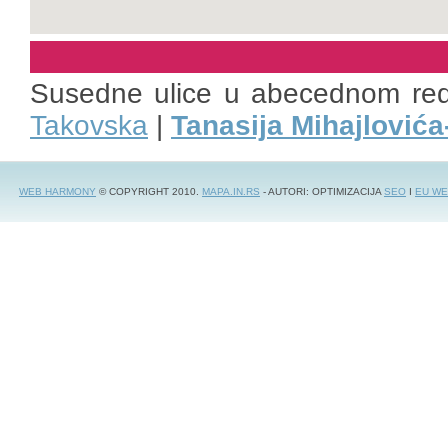
Susedne ulice u abecednom re
Takovska
|
Tanasija Mihajlović
WEB HARMONY
© COPYRIGHT 2010.
MAPA.IN.RS
- AUTORI: OPTIMIZACIJA
SEO
I
EU WE