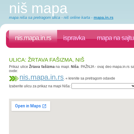
niš mapa
mapa niša sa pretragom ulica - niš online karta
-
mapa.in.rs
nis.mapa.in.rs
ispravka
mapa na sajtu
ULICA: ŽRTAVA FAŠIZMA, NIŠ
Prikaz ulice
Žrtava fašizma
na mapi.
Niša
. PAŽNJA - ovaj deo mapa.in.rs saj
ovde:
nis.mapa.in.rs
. « krenite sa pretragom odavde
Izaberite ulicu za prikaz na mapi Niša: