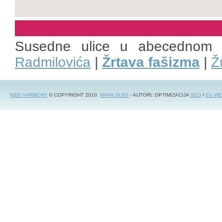
Susedne ulice u abecednom 
Radmilovića
|
Žrtava fašizma
|
Ž
WEB HARMONY
© COPYRIGHT 2010.
MAPA.IN.RS
- AUTORI: OPTIMIZACIJA
SEO
I
EU WE