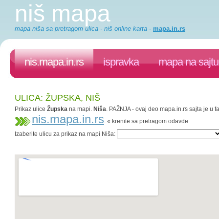
niš mapa
mapa niša sa pretragom ulica - niš online karta
-
mapa.in.rs
nis.mapa.in.rs
ispravka
mapa na sajtu
ULICA: ŽUPSKA, NIŠ
Prikaz ulice
Župska
na mapi.
Niša
. PAŽNJA - ovaj deo mapa.in.rs sajta je u f
nis.mapa.in.rs
. « krenite sa pretragom odavde
Izaberite ulicu za prikaz na mapi Niša: