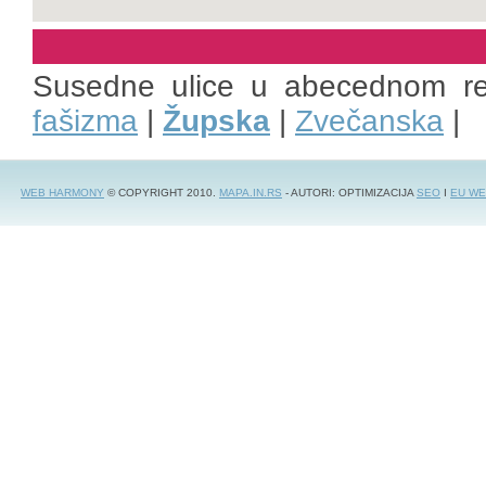
Susedne ulice u abecednom r
fašizma
|
Župska
|
Zvečanska
|
WEB HARMONY
© COPYRIGHT 2010.
MAPA.IN.RS
- AUTORI: OPTIMIZACIJA
SEO
I
EU WE